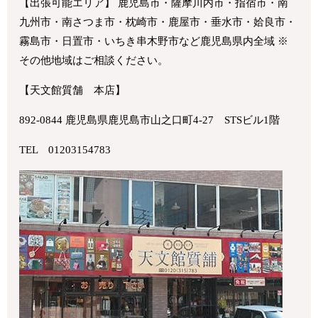
【出張可能エリア】 鹿児島市・薩摩川内市・指宿市・南
九州市・南さつま市・枕崎市・鹿屋市・垂水市・姶良市・
霧島市・日置市・いちき串木野市など鹿児島県内全域 ※
その他地域はご相談ください。
【天文館質舗 本店】
892-0844 鹿児島県鹿児島市山之口町4-27 STSビル1階
TEL 01203154783