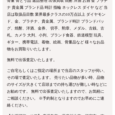
骨董 骨とう品 遺品整理 出張買取 焼酎 洋酒 お酒 金 プラチ
ナ 貴金属 ブランド品 時計 指輪 ネックレス ダイヤ など 当
店は取扱品目数 業界最多クラスの10万点以上 ダイヤモン
ド、金、プラチナ、貴金属、ブランド時計 ブランドバッ
グ、焼酎、洋酒、金券、 切手、勲章、メダル、古銭、古
札、カメラ 大判、小判、ブランド食器、鉄道模型 玩具、
ギター、携帯電話、着物、絵画、骨董品など 様々なお品
物をお買取りいたします。
無料で出張査定いたします。
ご自宅もしくはご指定の場所まで当店のスタッフが伺い、
その場で査定いたします。 売りたい品物が多い時、品物
のサイズが大きくて店頭までの持ち運びが難しい時などに
お勧めです。 無料で出張査定いたしますので、お気軽に
ご相談ください。 ※予約制となりますのでお早めにご連
絡ください。