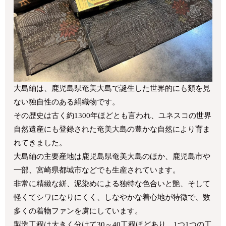
大島紬は、鹿児島県奄美大島で誕生した世界的にも類を見
ない独自性のある絹織物です。
その歴史は古く約1300年ほどとも言われ、ユネスコの世界
自然遺産にも登録された奄美大島の豊かな自然により育ま
れてきました。
大島紬の主要産地は鹿児島県奄美大島のほか、鹿児島市や
一部、宮崎県都城市などでも生産されています。
非常に精緻な絣、泥染めによる独特な色合いと艶、そして
軽くてシワになりにくく、しなやかな着心地が特徴で、数
多くの着物ファンを虜にしています。
製造工程は大きく分けて30～40工程ほどあり、1つ1つの工