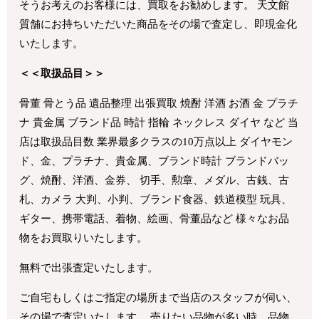
そうお考えのお客様には、買取をお勧めします。 天文館
質舗にお持ちいただいた商品をその場で査定し、即現金化
いたします。
＜＜取扱品目＞＞
骨董 骨とう品 遺品整理 出張買取 焼酎 洋酒 お酒 金 プラチ
ナ 貴金属 ブランド品 時計 指輪 ネックレス ダイヤ など 当
店は取扱品目数 業界最多クラスの10万点以上 ダイヤモン
ド、金、プラチナ、貴金属、ブランド時計 ブランドバッ
グ、焼酎、洋酒、金券、 切手、勲章、メダル、古銭、古
札、カメラ 大判、小判、ブランド食器、鉄道模型 玩具、
ギター、携帯電話、着物、絵画、骨董品など 様々なお品
物をお買取りいたします。
無料で出張査定いたします。
ご自宅もしくはご指定の場所まで当店のスタッフが伺い、
その場で査定いたします。 売りたい品物が多い時、品物