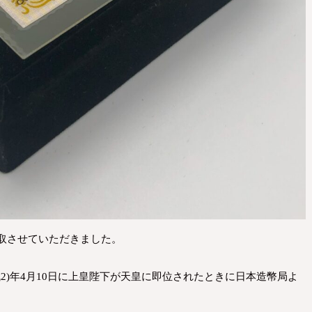
買取させていただきました。
成2)年4月10日に上皇陛下が天皇に即位されたときに日本造幣局よ