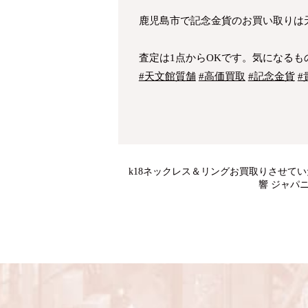
鹿児島市で記念金貨のお買い取りは天文
査定は1点からOKです。気になるもの
#天文館質舗
#高価買取
#記念金貨
#
k18ネックレス＆リングお買取りさせて
響 ジャパ