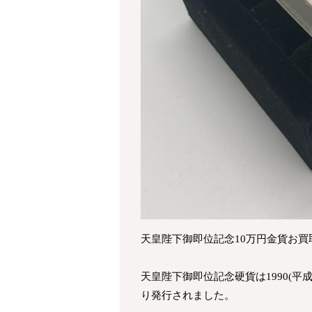
天皇陛下御即位記念10万円金貨お
天皇陛下御即位記念硬貨は1990(平
り発行されました。