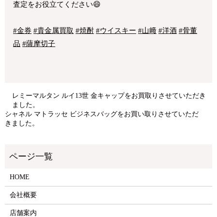
査定をお役立てください😄
#金券
#貴金属買取
#焼酎
#ウイスキー
#山﨑
#洋酒
#骨董
品
#薩摩切子
レミーマルタン ルイ13世 金キャップをお買取りさせていただき
ました。
シャネル マトラッセ ビジネスバッグをお買い取りさせていただ
きました。
HOME
会社概要
店舗案内