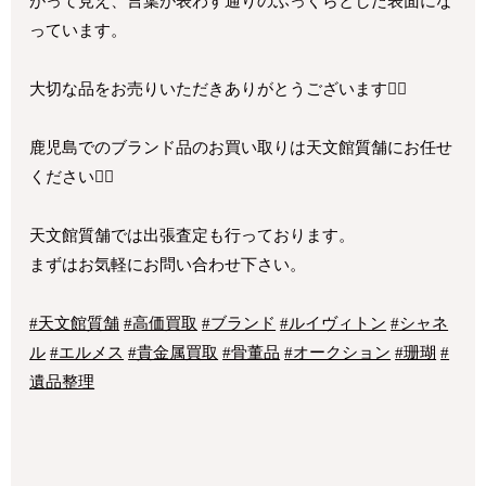
がって見え、言葉が表わす通りのふっくらとした表面にな
っています。
大切な品をお売りいただきありがとうございます🙇‍♂️
鹿児島でのブランド品のお買い取りは天文館質舗にお任せ
ください💁‍♂️
天文館質舗では出張査定も行っております。
まずはお気軽にお問い合わせ下さい。
#天文館質舗
#高価買取
#ブランド
#ルイヴィトン
#シャネ
ル
#エルメス
#貴金属買取
#骨董品
#オークション
#珊瑚
#
遺品整理