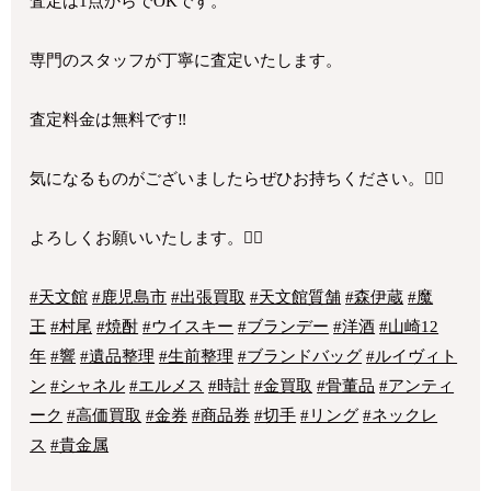
査定は1点からでOKです。
専門のスタッフが丁寧に査定いたします。
査定料金は無料です‼
気になるものがございましたらぜひお持ちください。🙇‍♂️
よろしくお願いいたします。🙇‍♀️
#天文館
#鹿児島市
#出張買取
#天文館質舗
#森伊蔵
#魔
王
#村尾
#焼酎
#ウイスキー
#ブランデー
#洋酒
#山崎12
年
#響
#遺品整理
#生前整理
#ブランドバッグ
#ルイヴィト
ン
#シャネル
#エルメス
#時計
#金買取
#骨董品
#アンティ
ーク
#高価買取
#金券
#商品券
#切手
#リング
#ネックレ
ス
#貴金属