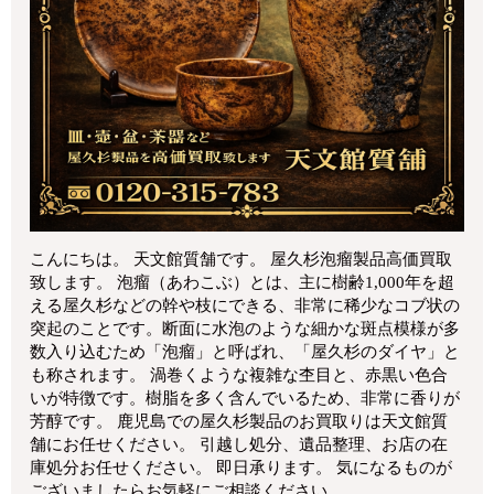
こんにちは。 天文館質舗です。 屋久杉泡瘤製品高価買取
致します。 泡瘤（あわこぶ）とは、主に樹齢1,000年を超
える屋久杉などの幹や枝にできる、非常に稀少なコブ状の
突起のことです。断面に水泡のような細かな斑点模様が多
数入り込むため「泡瘤」と呼ばれ、「屋久杉のダイヤ」と
も称されます。 渦巻くような複雑な杢目と、赤黒い色合
いが特徴です。樹脂を多く含んでいるため、非常に香りが
芳醇です。 鹿児島での屋久杉製品のお買取りは天文館質
舗にお任せください。 引越し処分、遺品整理、お店の在
庫処分お任せください。 即日承ります。 気になるものが
ございましたらお気軽にご相談ください。